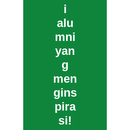
i
alu
mni
yan
g
men
gins
pira
si!