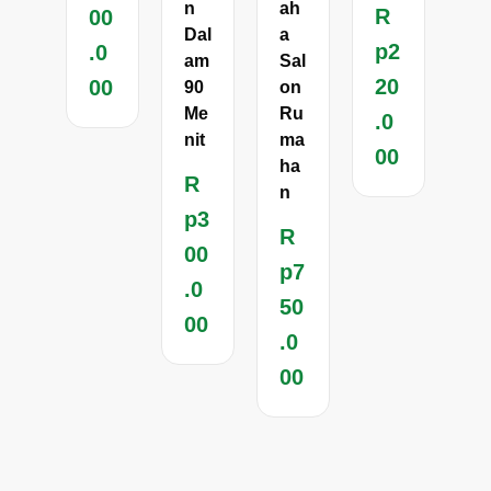
n
ah
R
00
Dal
a
p
2
.0
am
Sal
20
00
90
on
Me
Ru
.0
nit
ma
00
ha
R
n
p
3
R
00
p
7
.0
50
00
.0
00