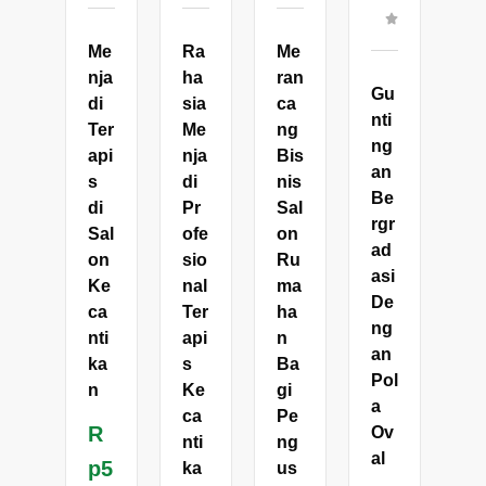
Me
Ra
Me
nja
ha
ran
Gu
di
sia
ca
nti
Ter
Me
ng
ng
api
nja
Bis
an
s
di
nis
Be
di
Pr
Sal
rgr
Sal
ofe
on
ad
on
sio
Ru
asi
Ke
nal
ma
De
ca
Ter
ha
ng
nti
api
n
an
ka
s
Ba
Pol
n
Ke
gi
a
ca
Pe
R
Ov
nti
ng
al
p
5
ka
us