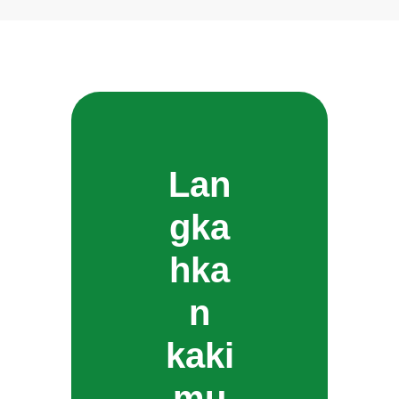
Lan
gka
hka
n
kaki
mu