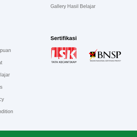
Gallery Hasil Belajar
Sertifikasi
mpuan
at
lajar
s
cy
dition