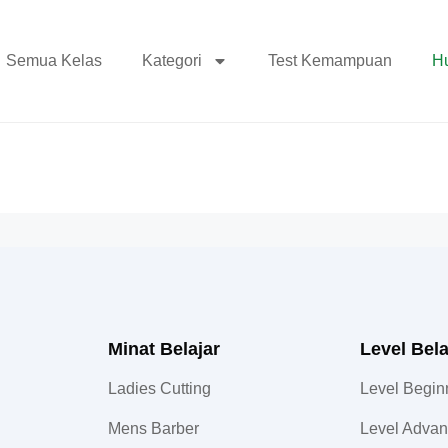
Semua Kelas
Kategori
Test Kemampuan
H
Minat Belajar
Level Bela
Ladies Cutting
Level Begin
Mens Barber
Level Adva