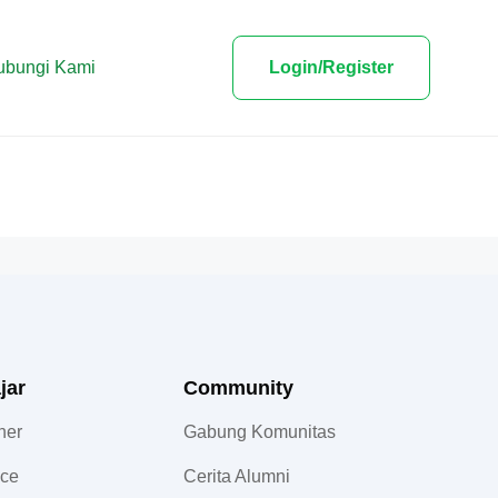
ubungi Kami
Login/Register
jar
Community​
ner
Gabung Komunitas
nce
Cerita Alumni