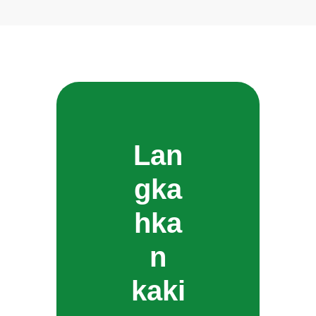
Lan
gka
hka
n
kaki