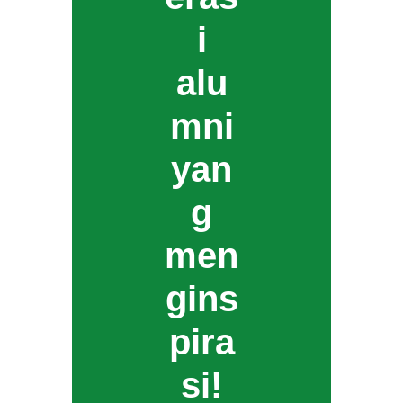
i
alu
mni
yan
g
men
gins
pira
si!