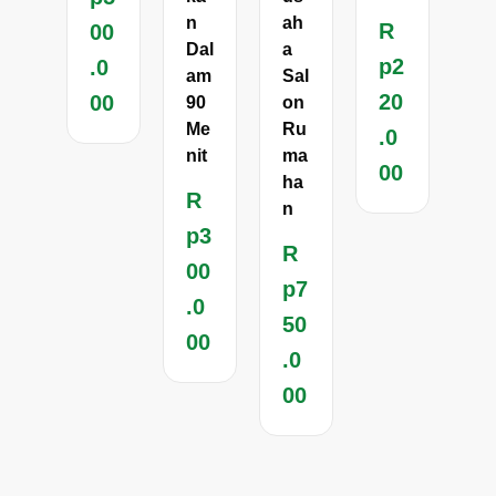
n
ah
R
00
Dal
a
p
2
.0
am
Sal
20
00
90
on
Me
Ru
.0
nit
ma
00
ha
R
n
p
3
R
00
p
7
.0
50
00
.0
00