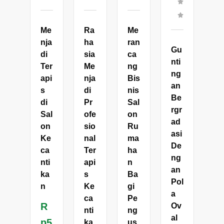
Me
Ra
Me
nja
ha
ran
Gu
di
sia
ca
nti
Ter
Me
ng
ng
api
nja
Bis
an
s
di
nis
Be
di
Pr
Sal
rgr
Sal
ofe
on
ad
on
sio
Ru
asi
Ke
nal
ma
De
ca
Ter
ha
ng
nti
api
n
an
ka
s
Ba
Pol
n
Ke
gi
a
ca
Pe
R
Ov
nti
ng
al
p
5
ka
us